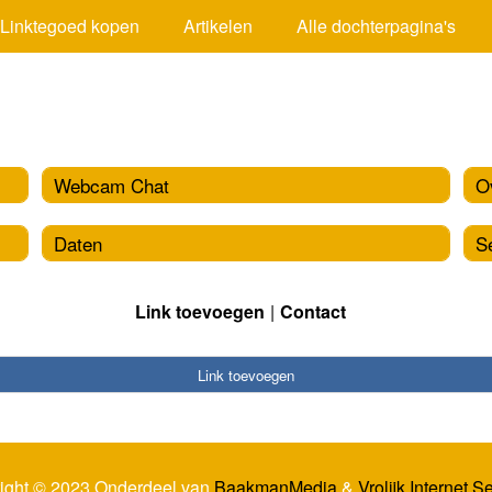
Linktegoed kopen
Artikelen
Alle dochterpagina's
Webcam Chat
O
Daten
S
Link toevoegen
Contact
Link toevoegen
ight © 2023 Onderdeel van
BaakmanMedia
&
Vrolijk Internet S